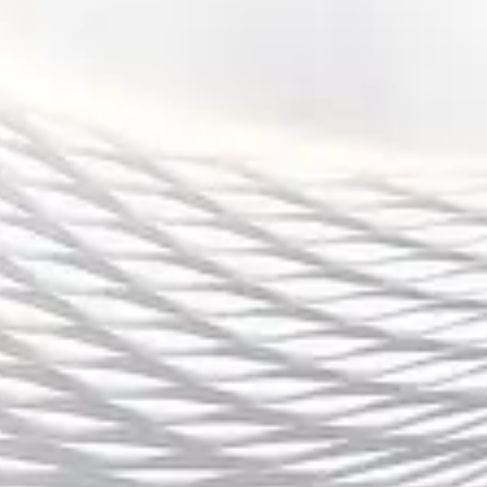
让比赛充满了紧张与悬念。这个进球不仅为阿尔阿赫利赢得
了尊重，也让世俱杯赛事更具观赏性。
3、世俱杯进球背后的战术和配合
世俱杯的进球往往不是单纯依靠个人能力，背后还有精心设
计的战术和出色的团队配合。例如，2016年世俱杯决赛中，
巴萨与阿根廷的拉努斯进行了一场激烈的对决。巴萨通过快
速的传导球和高强度的压迫，制造了一个完美的进攻机会。
在这次进攻中，梅西与苏亚雷斯通过一次精准的二过一配合
打破了拉努斯的防线，为巴萨打入了决定性的进球。
另外，皇家马德里在2014年世俱杯中的表现同样体现了他们
卓越的战术组织。在与圣洛伦索的决赛中，皇马利用了中场
的快速组织，迅速发动反击，打入了决定比赛胜负的进球。
这一进球展示了皇马全队的默契和战术执行力，体现了现代
足球的团队配合优势。
而在2010年世俱杯决赛中，国际米兰与桑托斯的比赛中，国
际米兰的进攻体现了严谨的战术布局与出色的球员理解。通