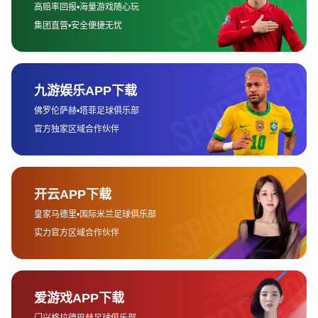
精彩瞬间回顾
2025-06-05 01:27:33
世俱杯作为全球足球俱乐部赛事的顶级舞台，汇聚了世界上
最强的足球队伍与球员。自从2000年首次举办以来，世俱杯
已经成为了世界足球的一大盛事，吸引了全球球迷的目光。
无论是强队的对决，还是个人的精彩表现，都在这片绿茵场
上留下了深刻的印记。历史上，世俱杯的进球不仅代表了球
队的实力，也成为了球员个人职业生涯中的宝贵回忆。在本
文中，我们将通过回顾世俱杯历史上的精彩进球，探索其中
的传奇射手和令人难忘的瞬间。这些进球不仅仅是比赛中的
一个瞬间，它们代表了技艺的巅峰、毅力的展现和足球的无
穷魅力。
多宝游戏平台
1、世俱杯历史进球的传奇射手
世俱杯的赛场上，不乏一些技艺超群、表现出色的球员，他
们的进球成为了世俱杯历史中的经典之作。这些球员凭借出