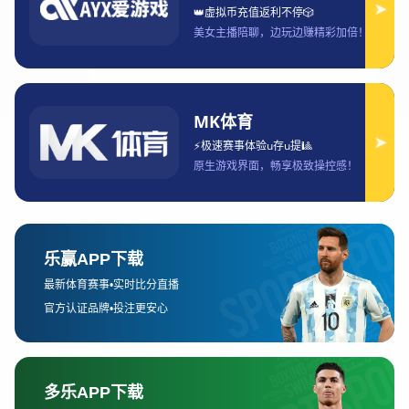
首页
世俱杯历史进球大盘点：传奇射手与精彩瞬间回顾
世俱杯历史进球大盘点：传奇射手与