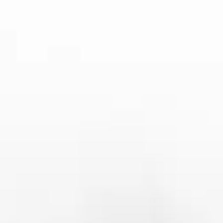
2、世俱杯中的经典进球时刻
世俱杯比赛中的经典进球时刻不仅仅是个别球员的高光时
刻，往往也是整个比赛的转折点。例如，2016年世俱杯半决
赛中，皇家马德里的克里斯蒂亚诺·罗纳尔多在与日本鹿岛鹿
角的比赛中打入了一记精妙的任意球。这一进球直接将比赛
拖入了加时赛，并最终帮助皇马晋级决赛。这个进球的精彩
之处，不仅在于技术的完美，也在于其在比赛关键时刻的临
危不乱。
再看2012年世俱杯决赛，巴萨对阵桑托斯的比赛中，梅西的
第二个进球无疑成为了全场最精彩的瞬间。在这次进攻中，
梅西在禁区外的长途奔袭过后，用一脚精确的弧线球破门，
帮助巴萨锁定胜局。这记进球被誉为世俱杯历史上最美的进
球之一，也成为了巴萨攻势足球的代表之一。
2018年世俱杯的决赛同样充满了戏剧性。阿联酋的阿尔阿赫
利队在面对欧洲豪门皇家马德里时展现出了顽强的抗争力。
尽管最终输掉了比赛，但他们在比赛中打入的扳平进球，却