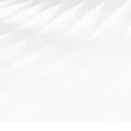
传，不断提升自身品牌认知度。
值得注意的是，国际化竞争正在成为未来体育行业的重要趋