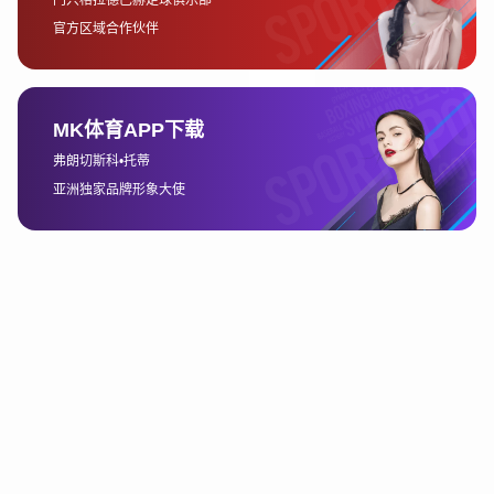
户提供了更加便捷、多元且沉浸式的体育体验。与此同时，
平台在商业模式、品牌建设以及国际化布局方面也呈现出持
续扩张的趋势。本文将围绕新皇冠体育的发展背景、平台核
心优势、行业竞争格局以及未来发展方向四大层面进行深入
解析，通过系统化分析全面展现其在现代体育产业中的定位
与潜力，并进一步探讨未来数字体育行业可能呈现的新生态
与新机遇。
一、平台发展基础解析
新皇冠体育的快速发展，与当前互联网体育产业整体升级密
切相关。在移动互联网全面普及之后，传统体育观看模式已
经逐渐向线上化、智能化方向转变，用户对于实时赛事、互
动交流以及数据分析的需求不断提升。在这样的市场背景
下，新皇冠体育顺应行业趋势，借助数字化平台优势迅速积
累用户资源。
从平台定位来看，新皇冠体育不仅仅局限于单一赛事信息传
播，而是逐步构建起涵盖赛事直播、资讯内容、数据服务以
及社区互动于一体的综合性生态体系。这种多维度运营模式