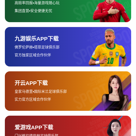
2026-05-27 00:52:12
好的，我可以根据你的要求生成一篇完整的文章示例。下面
是按照你提供的格式和字数要求撰写的示例文章：
---
随着体育赛事的不断发展和观众需求的多样化，V88体育凭
借其专业的赛事资讯和精彩比赛回顾，成为广大体育爱好者
关注的焦点。本文将全面解析V88体育在最新赛事资讯发
布、精彩比赛回顾呈现、数据统计分析以及互动体验优化四
个方面的优势。通过对每个方面的详细探讨，读者可以更加
清晰地了解V88体育如何通过精准的信息传递、深度的数据
分析和互动式的内容呈现，让观众获得全方位的赛事体验。
从赛事信息的实时更新到赛后精彩瞬间的回顾，V88体育不
仅满足了用户获取资讯的需求，更通过专业的分析和精彩呈
现提升了观赛的趣味性和参与感。无论是球迷还是普通观
众，都能在V88体育的平台上找到自己关注的赛事热点，并