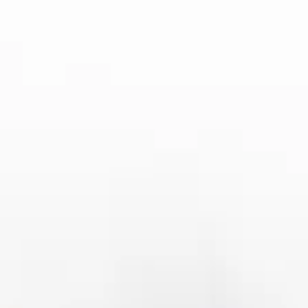
未能观看比赛的用户快速了解比赛结果，也让球迷重温比赛
的精彩瞬间。
平台采用高清多角度的视频剪辑技术，使每一个精彩片段都
能得到充分展现，同时搭配详细的文字解析，让用户能够全
面理解比赛过程中的关键战术和球员表现。
在回顾呈现中，V88体育还特别注重互动性。用户可以点
赞、评论、分享精彩瞬间，与其他球迷展开讨论，增强了观
赛的参与感和社区归属感。
3、赛事数据统计分析
V88体育不仅提供比赛结果，还深入挖掘各类数据统计。平
台通过对比分、控球率、射门次数、球员表现等多维度数据
进行分析，帮助用户全面了解比赛背后的数据逻辑。