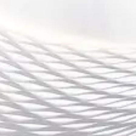
除了专业的体育直播平台，主流的在线视频平台如YouTube
和腾讯体育等也将提供欧冠决赛的直播。这些平台通常会提
供免费的直播链接，同时也提供一些特色内容，如明星嘉宾
点评、互动环节等。如果你更倾向于通过社交媒体与朋友互
动，同时享受免费的赛事直播，这些平台无疑是不错的选
择。
3、如何选择合适的直播频道
选择合适的直播频道不仅关系到观赛质量，也能为球迷们带
来更具沉浸感的观赛体验。2025欧冠决赛的直播频道众多，
不同的频道有不同的特色和优势，球迷可以根据自己的需求
来选择最适合的观看方式。
首先，解说员的质量对于观看体验有着直接影响。许多足球
迷更倾向于选择有经验、语言风格生动的解说员，而不同平
台的解说风格也有所差异。比如，英国BBC体育频道的解说
员以幽默风趣和对比赛细节的精准把握著称，如果你喜欢专
业又富有激情的解说，可以选择该频道。
其次，画质和流畅度是选择直播频道时必须考虑的重要因