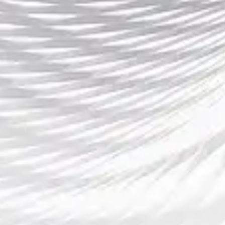
素。在多个直播平台中，高清直播已成为标配，但为了避免
比赛中出现卡顿或延迟，选择流畅度较高的平台非常重要。
一般来说，像DAZN、欧洲体育等专注体育赛事的直播平台
提供的画质和流畅度较为稳定。
此外，互动性也是选择直播频道的一个重要标准。许多平台
除了提供基础的比赛直播外，还提供实时评论、数据统计、
互动投票等功能，增强了观赛的趣味性和参与感。如果你喜
欢在观看比赛时与其他球迷进行互动，选择具备良好互动性
的直播平台会让你的观赛体验更加丰富。
4、如何通过不同设备观看比赛
如今，观赛方式不仅局限于传统的电视直播，球迷们可以通
过各种智能设备观看2025年欧冠决赛。从电视、电脑到手
机、平板，直播平台几乎支持所有主流设备。选择合适的设
备观看比赛，可以大大提高观赛的舒适度和方便性。
电视是最常见的观赛方式之一，尤其是在家里举行家庭聚会
时，拥有一台大屏电视无疑能让观赛体验更加震撼。大多数