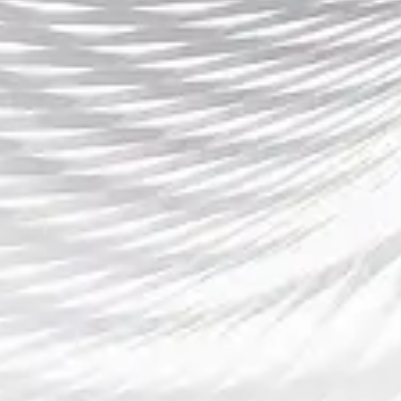
与此同时，一些平台还采用了“点赞”“投票”等互动功能，让观
众能够表达自己对比赛的即时反应。这种形式使得观众能够
在比赛中进行更加个性化的参与，增强了互动性和娱乐性。
通过观众与评论员、专家以及其他观众的互动，足球直播已
经不再是单纯的观看过程，而是一场多维度的社交活动。
4、全方位足球直播的观众体验
全方位足球直播的核心目的之一是提升观众的观看体验。从
画面质量、音效设计到数据呈现、互动形式，每一项都在为
提升用户的沉浸感而努力。通过高清画质和立体声效，足球
直播能够让观众听到赛场的每一声呐喊、每一次球鞋摩擦地
面的声音，这些细节极大地增强了观众的代入感。
多宝游戏官网
此外，随着移动设备的普及，观众的观赛方式也变得更加灵
活。不再需要依赖传统的电视机，球迷们可以通过手机、平
板等设备随时随地观看比赛。许多平台还提供了多种不同的
视角切换功能，观众可以根据自己的喜好选择最适合的观看
方式，这种自由度使得观众的体验更加个性化。