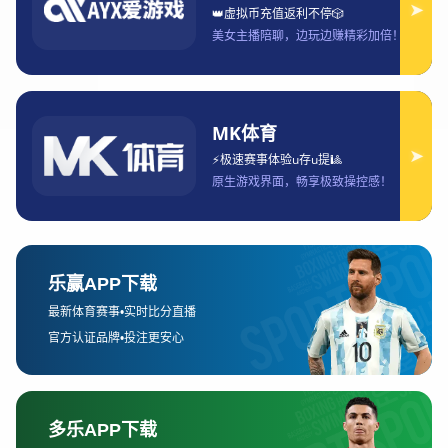
首页
全方位足球直播精彩呈现 每场赛事实时数据分析与互动
评论尽在掌握