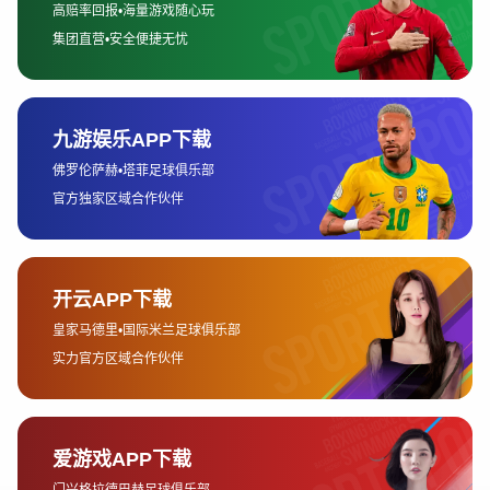
全方位足球直播精彩呈现 每场赛事实
时数据分析与互动评论尽在掌握
2025-08-24 17:56:00
本文将全面探讨“全方位足球直播精彩呈现，每场赛事实时数
据分析与互动评论尽在掌握”这一主题。随着互联网技术的不
断发展，足球赛事的直播方式也发生了巨大的变化。如今，
球迷不仅能够实时观看比赛，还能通过数据分析和互动评论
来增强观看体验。通过对四个核心方面的详细阐述，本文将
全面分析全方位足球直播的多维度呈现，展示其如何让球迷
在赛场之外获得身临其境的感受。从技术层面、数据分析、
互动评论到观众体验，每一环节都为足球直播注入了新的活
力和意义。通过这些创新方式，足球直播的呈现方式变得更
加丰富多彩，也更具吸引力。
1、全方位足球直播的技术创新