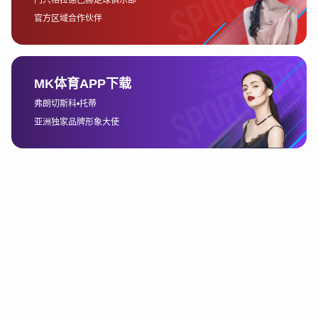
全方位足球直播的精彩呈现离不开技术的支持。随着5G网络
的普及和视频直播技术的进步，足球直播的画质和流畅度得
到了极大的提升。传统的电视直播方式逐渐被各种新型平台
取代，越来越多的观众选择通过手机、电脑等移动终端观看
赛事。高清画质、实时流畅的播放体验，让观众能够清晰地
看到球场上的每个细节，无论是球员的动作、裁判的判罚，
还是球迷的欢呼，都能通过直播真实呈现。
此外，虚拟现实（VR）和增强现实（AR）技术的应用使得
观众体验更加沉浸式。在一些创新直播平台上，用户可以通
过VR设备进入到虚拟球场，体验360度全景视角，这种突破
性的技术让观众仿佛置身赛场，享受身临其境的感觉。而AR
技术则可以在直播过程中，通过屏幕叠加实时数据、球员信
息、比赛状态等内容，让观众更加直观地了解比赛的动态。
技术创新还包括数据传输和同步的问题。先进的数据传输技
术使得赛事信息能够实时更新，确保球迷能够第一时间看到
比赛中的每一个重要瞬间。无论是比分变化、角球统计，还
是球员的跑动轨迹，这些数据都会同步传送到观众眼前，使