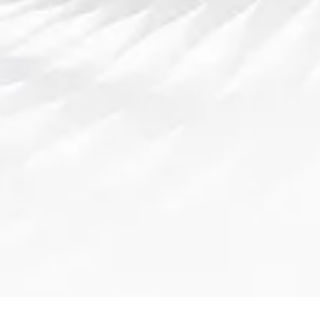
全方位足球直播还考虑到了观众的情感需求。通过个性化推
荐、赛事提醒等功能，平台能够根据观众的兴趣和历史观看
记录，为其推送最感兴趣的赛事内容。此外，很多平台还加
入了“赛后回放”和“精彩集锦”等功能，使得观众能够在比赛结
束后，随时重温那些激动人心的瞬间。
总结：
全方位足球直播已经从传统的单一画面呈现发展为一个多维
度、互动性强的综合体验。通过技术创新、实时数据分析和
互动评论等方式，足球直播不仅提升了观众的观赛体验，还
创造了一个更加丰富和深刻的赛事环境。无论是球迷的激
情、教练的战术安排，还是数据背后的深度分析，都成为了
直播内容的重要组成部分。未来，随着技术的进一步发展，
足球直播将迎来更多令人兴奋的创新和变革。
通过全面提升观众的观赛体验，足球直播不仅仅是赛事的转
播，更是一个互动、社交和娱乐的多重平台。全方位足球直
播不仅满足了球迷对比赛的需求，更为他们提供了更多参与