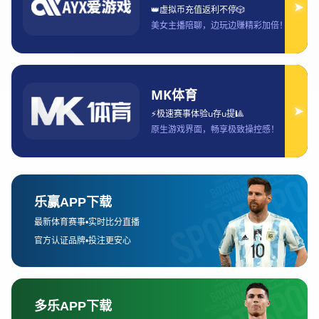
首页
凤凰体育聚焦中国体育发展新机遇 打造全球体育传播新
平台