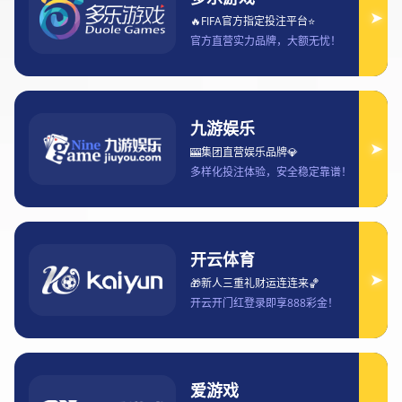
集团新闻
凤凰体育聚焦中国体育发展新机遇 打造全球体育传播新平台