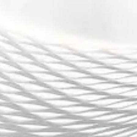
中国体育与全球市场对接的同时，也推动了全球体育资源的
共享与互通。
3、技术创新提升体育内容传播质量
在数字化时代，技术创新在体育传播中的作用愈发重要。凤
凰体育紧跟时代潮流，运用先进的技术手段提升体育内容的
传播质量，推动体育行业的数字化转型。通过虚拟现实、增
强现实等技术，凤凰体育为观众提供了更加沉浸式的体育观
赛体验。
此外，凤凰体育还通过大数据分析，对观众的兴趣和行为进
行精准预测，以优化内容制作和传播策略。通过对数据的深
入挖掘，凤凰体育能够为观众提供更加个性化的体育内容，
从而提高观众的参与度和忠诚度。这种技术驱动的内容传播
方式，既满足了观众对高质量体育内容的需求，也推动了体
育产业向更加智能化、精细化的方向发展。
与此同时，凤凰体育在直播技术的运用上也取得了显著成
效。通过5G技术的支持，凤凰体育能够实现超高清的赛事直