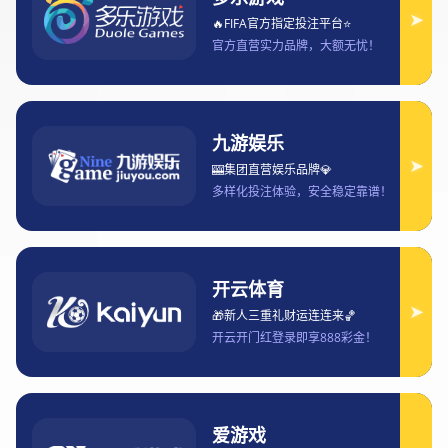
集团新闻
以世界杯竞猜平台为核心打造全方位赛事分析与互动娱乐体
验新生态升级