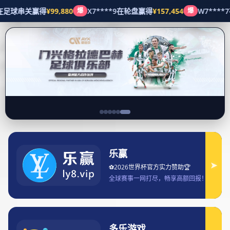
多宝游戏试玩
.