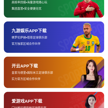
bet365中文官方平台解析线上娱乐体
育投注体验升级全新视角
2026-06-19 20:11:37
本文以entity["company","bet365","online betting
platform"]中文官方平台为观察对象，从线上娱乐体育投注
体验升级的全新视角出发，对其在产品设计、数据服务、支
付体系以及移动端创新等多个维度进行系统化解析。随着数
字娱乐与体育赛事内容的深度融合，用户对平台的需求已不
再局限于基础功能，而是更加关注体验流畅度、信息透明度
与互动多样性。文章将从四个核心方面展开：界面体验优
化、赛事数据赋能、安全支付体系以及移动端创新发展，全
面呈现其在行业发展中的体验升级路径与设计逻辑。同时，
本文也将结合整体趋势，对线上娱乐体育投注平台未来的发
展方向进行归纳与思考。