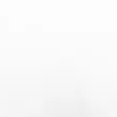
版的统一性，使得用户在长时间浏览过程中仍能保持较好的
视觉舒适度。这种细节优化进一步体现了平台对用户体验的
深度重视。
赛事数据赋能体系
在线上娱乐体育投注体验中，数据服务能力已成为核心竞争
力之一。entity["company","bet365","online betting
platform"]中文平台通过整合多维度赛事数据资源，为用户
提供更为全面的赛事信息参考体系。这些数据不仅包括基础
比分与赛程信息，还涵盖球队状态、历史表现以及实时动态
更新。
数据呈现方式的优化同样值得关注。平台通过图表化与结构
化展示方式，将复杂数据进行可视化处理，使用户能够更直
观地理解赛事变化趋势。这种设计不仅提升了信息获取效
率，也增强了整体内容的专业性与可读性。
此外，实时数据更新机制也是其体验升级的重要组成部分。
通过技术层面的持续优化，平台能够在较短延迟内同步赛事