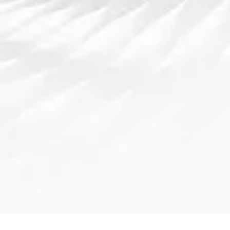
移动端互动创新
随着移动互联网的普及，移动端体验已成为线上娱乐服务的
重要入口。entity["company","bet365","online betting
platform"]中文平台在移动端设计中注重操作便捷性，通过
简化操作路径与优化触控体验，使用户能够在移动设备上获
得接近桌面端的完整功能体验。
在互动功能方面，平台通过引入多样化的赛事互动模块，增
强用户在观看赛事过程中的参与感。例如实时数据互动、赛
事提醒与个性化推荐等功能，使用户能够根据自身兴趣定制
信息接收方式，从而提升整体参与体验。
此外，移动端的性能优化同样是重点方向之一。通过减少资
源占用与提升加载效率，平台在不同网络环境下均能保持较
为稳定的运行表现。这种优化不仅提升了使用流畅度，也增
强了用户在移动场景下的持续使用意愿。
总结：
综合来看，entity["company","bet365","online betting