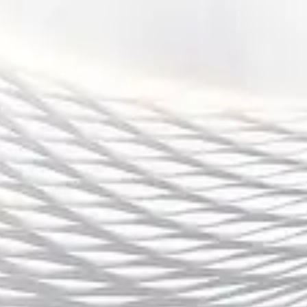
动态，使用户在浏览过程中获得更接近实时的赛事信息体
验。这种高频更新机制在一定程度上提升了平台的信息竞争
力。
安全支付体系构建
在数字娱乐生态中，支付安全始终是用户关注的重点之一。
entity["company","bet365","online betting platform"]中文
平台在支付体系设计中强调多重验证机制，通过技术手段保
障资金流转过程的安全性与可追溯性。这种机制有助于降低
潜在风险并提升用户信任度。
在支付方式多样化方面，平台通常会支持多种主流支付渠
道，以满足不同地区用户的使用习惯。这种多元化设计不仅
提升了支付便利性，也增强了平台的适应能力，使其能够更
好地服务不同用户群体。