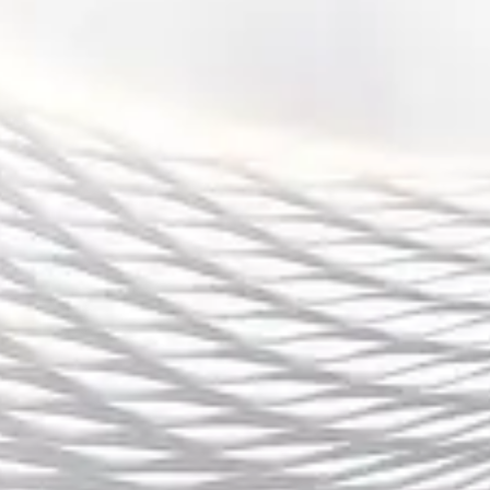
防转换、球员技术动作、阵型变化等，并配以高清画面回放
和战术示意图，使复杂的战术内容可视化。观众不仅可以看
到比分变化，还能理解每一次进攻和防守选择的原因。这种
方式极大提升了赛事分析的专业性和观赏性。
同时，企鹅体育注重赛前预测与赛后回顾的结合。赛前通过
数据模型分析可能出现的比赛趋势，赛中实时跟踪赛事变
化，赛后再进行全方位回顾。通过这种闭环式的解析方式，
观众可以在赛前、赛中和赛后都有系统的赛事认知，实现信
息的全程覆盖。