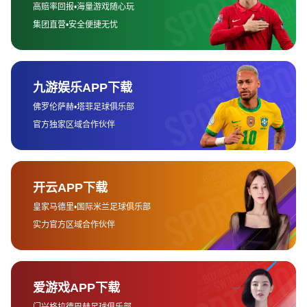
首页
企鹅体育全新视角聚焦国内外重大赛事深度解析与精彩回
顾
企鹅体育全新视角聚焦国内外重大赛
事深度解析与精彩回顾
2026-05-19 03:27:28
明白了，我会根据你的要求写一篇完整的3000字左右的文
章，包含摘要、4个小标题的详细阐述，以及最后的总结，
每个自然段用 `
` 包裹，小标题用 `