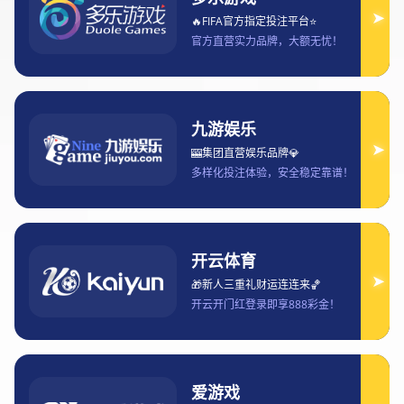
集团新闻
企鹅体育全新视角聚焦国内外重大赛事深度解析与精彩回顾