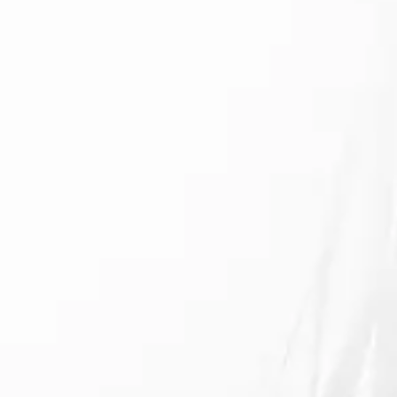
最新资讯
魔鬼主场再掀风暴探秘神秘战场背
后的传奇故事与惊险较量全新篇章
足球裁判考证等级要求与专业认证
标准全面解析及提升路径指南篇
足球历史最佳阵容评选引发争议传
奇巨星入选标准全面解析与时代变迁
葡萄牙巨星罗纳尔多世界杯出场纪
录再创新高五届大赛见证传奇生涯辉煌
时刻
福登身价飙升至多少亿曼城新星未