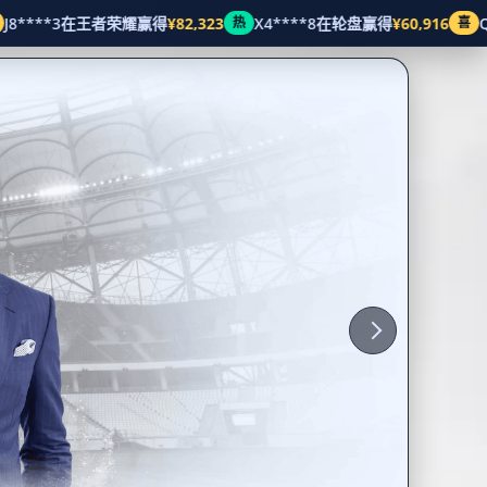
|
.com
13594780228
事
集团新闻
企业服务
接洽多宝娱乐