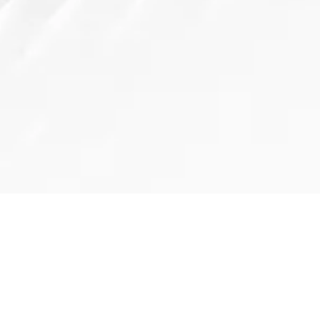
阅
阅我们的邮箱地址以获取最大的活动优惠力度哦!