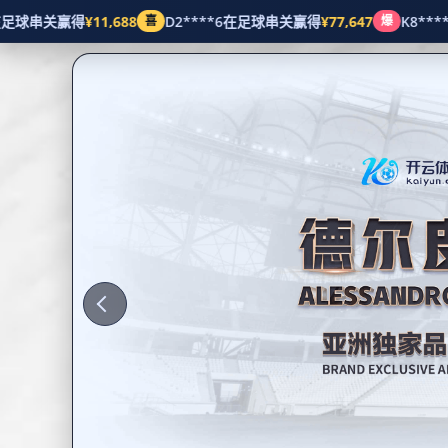
多宝游戏试玩
.