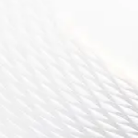
提款方面，bet365提供的方式也与充值方式
申请提款。提款通常需要一定的处理时间，通常
户在提款前完成身份验证，以确保账户操作的
3、bet365中国app投注
作为一款以体育博彩为主的平台，bet365中
投注，如足球、篮球、网球、电子竞技等。每
比分投注以及多种特殊投注形式。
特别值得一提的是，bet365平台提供的“实时
以通过app直接观看赛事直播，同时查看赛中
户，能够根据比赛进程实时调整投注策略。
多宝游戏官网
此外，bet365还提供了“多重投注”和“系统
理的组合提高潜在的收益。这些投注方式不仅丰富
在同类平台中脱颖而出。
4、bet365中国app优惠