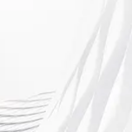
来价值引发热议全球足坛持续关注
梅西商业代言全景汇总从足球巨星
到全球品牌合作版图解析与价值影响