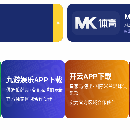
在线博彩平台之一，一直以其全面的功能和用户友好的界面
国app的最新动态进行全面解析，重点分析注册、充值、投注
这些核心功能的详细解读，用户可以更好地理解如何在
验。从新用户注册到资金管理，再到多样化的投注方式和诱
其在激烈的市场竞争中保持领先地位。本文将逐一介绍这些
巧，提升参与体验。
流程分析
平台的第一步。对于中国用户而言，bet365的注册步骤相对
置以及接受相关条款等环节完成。在下载并安装app后，
。