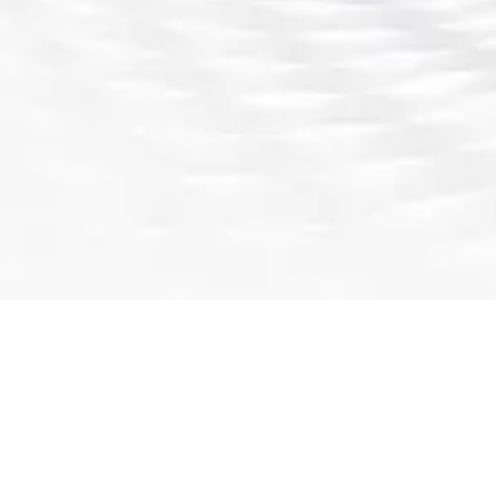
bet365中国使用指南及安全访
问方法详解
多宝游戏试玩
.
多宝游戏试玩🐺【e88.co】™整合多种热门游戏玩法
注服务，支持实时赔率更新，为用户提供安全、高效
戏娱乐体验！
社交平台