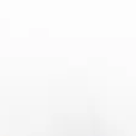
迷在观看比赛的同时，能够参与交流，分享激情。
多宝娱乐
3、体验设备适配
随着观赛场景的多元化，直播平台的设备适配能力显得尤为
重要。优质平台通常支持手机、平板、电脑、智能电视等多
终端同步使用，方便用户随时随地观看欧洲杯赛事。
在界面设计方面，简洁直观的操作体验能够减少学习成本。
清晰的赛事日程、便捷的搜索功能和一键观看入口，让用户
快速找到想看的比赛，不被繁琐流程打断。
此外，个性化设置也是提升体验的重要因素。例如提醒功
能、收藏球队、语言解说切换等，都能让观众按照自己的喜
好定制观赛方式，真正做到以用户为中心。
4、安全服务保障
选择欧洲杯赛事直播平台时，安全性同样不容忽视。正规平
台通常拥有合法版权授权，能够保证直播内容的稳定性和合