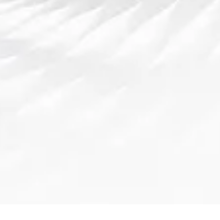
集团新闻
企业服务
接洽多宝娱乐
最新资讯
魔鬼主场再掀风暴探秘神秘战场背后的传奇故
事与惊险较量全新篇章
足球裁判考证等级要求与专业认证标准全面解
析及提升路径指南篇