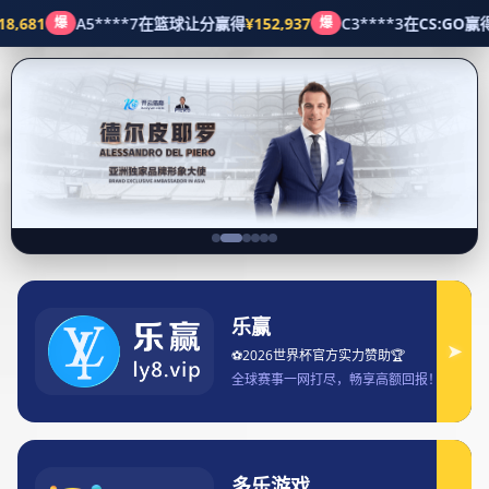
多宝游戏试玩
.