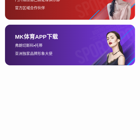
欧冠联赛作为欧洲足球俱乐部的最高荣誉舞台，历经数十年
发展，早已成为全世界最受瞩目的足球赛事之一。2026年欧
冠决赛不仅仅是一场比赛，更承载着无数俱乐部的荣誉与梦
想。从小组赛到淘汰赛，每一步都凝结了球员们的汗水与拼
搏，这一刻的对决象征着顶级竞技的最高水平。
本届决赛的对阵双方无疑是当今欧洲足坛最具实力的两支劲
旅，他们在此前的赛程中凭借坚韧的意志、出色的战术与个
人能力杀入决赛。无论是传统豪门的再度崛起，还是新兴强
队的历史突破，都让2026年的决赛故事更加精彩纷呈。每一
场欧冠决赛都镌刻在足球历史的长河中，而2026年的对决注
定再添浓墨重彩的一笔。
从足球文化层面来看，欧冠不仅仅是体育竞技，更是欧洲足
球传统、战术理念与地域特色的集中展示。2026年决赛的直
播将成为全世界观众感受足球激情的重要窗口，它的意义早
已超越体育本身，成为全球文化交流的重要纽带。
2、直播体验与推荐渠道