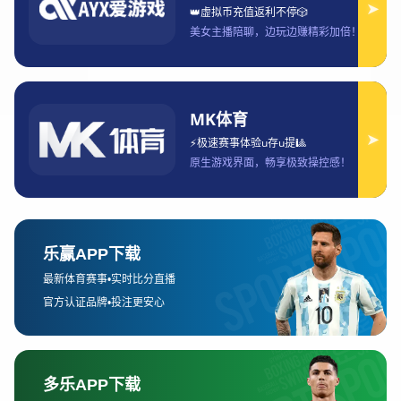
首页
2026年欧冠决赛精彩直播推荐 全程跟踪不容错过的赛事
盛宴
2026年欧冠决赛精彩直播推荐 全程跟
踪不容错过的赛事盛宴
2025-09-22 18:30:25