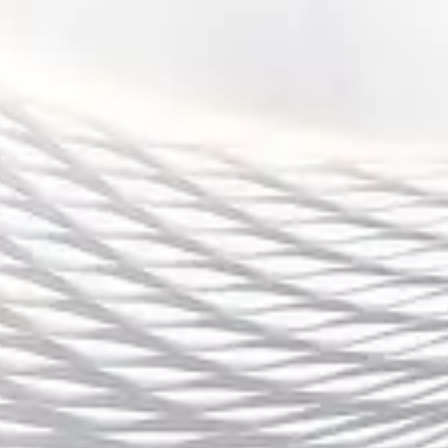
3、明星球员与战术看点
欧冠决赛向来是巨星们的舞台，2026年同样如此。本届决赛
聚集了当今足坛最具影响力的球员，他们的表现往往决定着
比赛的走向。从锋线的致命射手到中场的战术大师，再到后
防的铁血屏障，每一位球员都将在这场比赛中留下不可磨灭
的印记。
战术对决也是本场比赛的一大看点。两支球队不仅拥有不同
的技战术体系，还在风格和理念上形成鲜明对比。一方可能
强调快速反击和边路突破，另一方则注重控球与传导，这种
理念的碰撞往往造就经典的对局。教练们的临场调整和战术
布置也会成为观众热议的焦点。
除了核心球员和战术布置，一些年轻球员的表现也备受瞩
目。欧冠决赛常常是新星一战成名的舞台，2026年也不例
外。那些此前鲜有亮相的年轻才俊，可能凭借一次关键进球
或一次关键解围，成为全场焦点，为职业生涯开启新的篇
章。