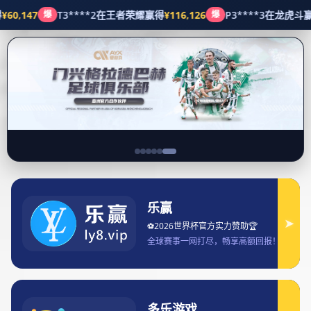
多宝游戏试玩
.