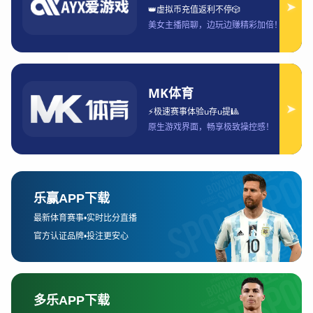
首页
法甲比赛结果公布时间揭秘 了解赛后数据与官方发布流
程