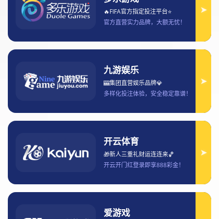
集团新闻
法甲比赛结果公布时间揭秘 了解赛后数据与官方发布流程