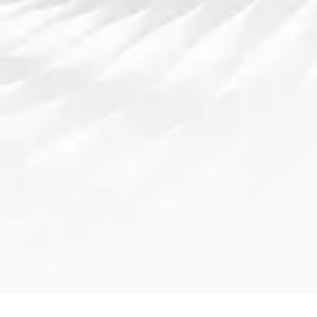
也可能由于一些赛后数据处理和确认程序而出现初步数据和
最终数据之间的差异。因此，球迷在追踪比赛结果时，往往
需要结合多个信息源进行综合判断，以获得最准确的赛后数
据。
总结：
综上所述，法甲比赛结果的公布时间和赛后数据的处理流程
体现了现代体育赛事中信息发布的高效性与复杂性。从比赛
结束后的初步数据更新，到最终通过多个平台的多渠道发
布，法甲联赛的数据发布机制展现了现代体育赛事对于信息
传播速度与准确度的双重要求。
随着技术的进步和媒体平台的多样化，法甲比赛的赛后数据
不仅仅是即时公布，更多的深层次数据分析也为球迷和专业
人士提供了极大的便利。未来，随着人工智能和大数据技术
的进一步应用，赛后数据的发布与传播将更加精准、迅速，
帮助球迷更好地理解比赛、分析球队表现。